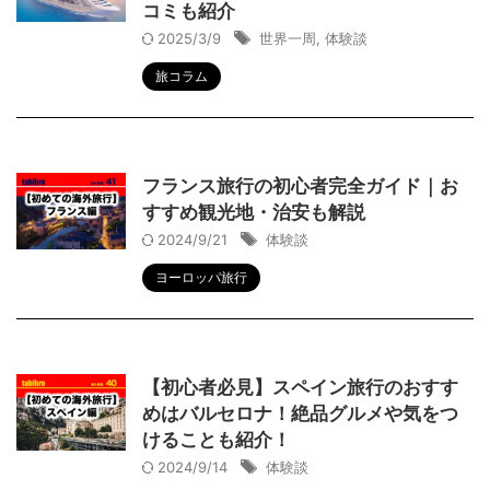
コミも紹介
2025/3/9
世界一周
,
体験談
旅コラム
フランス旅行の初心者完全ガイド｜お
すすめ観光地・治安も解説
2024/9/21
体験談
ヨーロッパ旅行
【初心者必見】スペイン旅行のおすす
めはバルセロナ！絶品グルメや気をつ
けることも紹介！
2024/9/14
体験談