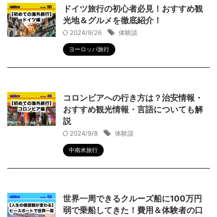
ドイツ旅行の初心者必見！おすすめ観
光地＆グルメを徹底紹介！
2024/9/26
体験談
ヨーロッパ旅行
コロンビアへの行き方は？治安情報・
おすすめ観光情報・言語についても解
説
2024/9/8
体験談
中南米旅行
世界一周できるクルーズ船に100万円
弱で乗船してきた！費用＆体験者の口