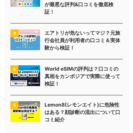
が最悪な評判&口コミを徹底検
証！
エアトリが危ないってマジ？元旅
3
行会社員が利用者の口コミ＆実体
験から検証！
World eSIMの評判は？口コミの
4
真相をカンボジアで実際に使って
検証！
Lemon8(レモンエイト)に危険性
5
はある？顔診断の流出について口
コミ紹介