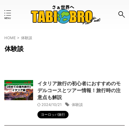
キーワードで検索する
HOME
>
体験談
体験談
#おすすめのタグ
お金事情
はじめて
インタビュー
ツアー
ボランティア
モデルコース
ワーホリ
一人旅
イタリア旅行の初心者におすすめのモ
デルコースとツアー情報！旅行時の注
世界一周
体験談
使ってみた
女子旅
意点も解説
旅の知恵
旅グッズ
旅行計画
旅行記
2024/10/21
体験談
ヨーロッパ旅行
格安
治安
海外旅行保険
留学
英語
防犯