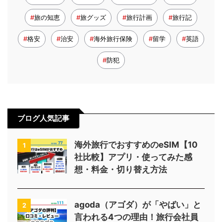
旅の知恵
旅グッズ
旅行計画
旅行記
格安
治安
海外旅行保険
留学
英語
防犯
ブログ人気記事
海外旅行でおすすめのeSIM【10
1
社比較】アプリ・使ってみた感
想・料金・切り替え方法
agoda（アゴダ）が「やばい」と
2
言われる4つの理由！旅行会社員