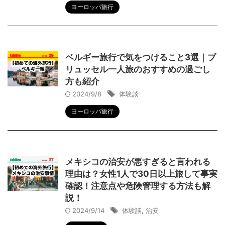
ヨーロッパ旅行
ベルギー旅行で気をつけること3選｜ブ
リュッセル一人旅のおすすめの過ごし
方も紹介
2024/9/8
体験談
ヨーロッパ旅行
メキシコの治安が悪すぎると言われる
理由は？女性1人で30日以上旅して事実
確認！注意点や危険管理する方法も解
説！
2024/9/14
体験談
,
治安