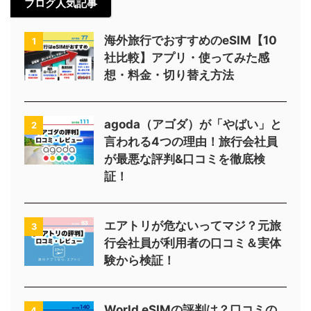
ブログ人気記事
海外旅行でおすすめのeSIM【10
1
社比較】アプリ・使ってみた感
想・料金・切り替え方法
agoda（アゴダ）が「やばい」と
2
言われる4つの理由！旅行会社員
が最悪な評判&口コミを徹底検
証！
エアトリが危ないってマジ？元旅
3
行会社員が利用者の口コミ＆実体
験から検証！
World eSIMの評判は？口コミの
4