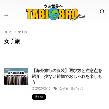
キーワードで検索する
HOME
>
女子旅
女子旅
#おすすめのタグ
お金事情
はじめて
インタビュー
ツアー
ボランティア
モデルコース
ワーホリ
一人旅
【海外旅行の服装】選び方と注意点を
紹介！少ない荷物でおしゃれを楽しも
世界一周
体験談
使ってみた
女子旅
う
旅の知恵
旅グッズ
旅行計画
旅行記
2025/2/16
女子旅
,
旅グッズ
持ち物
格安
治安
海外旅行保険
留学
英語
防犯