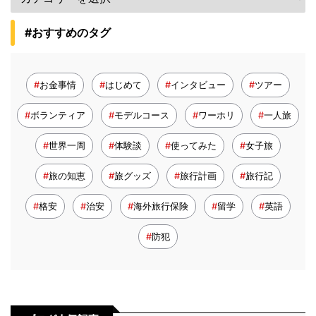
#おすすめのタグ
お金事情
はじめて
インタビュー
ツアー
ボランティア
モデルコース
ワーホリ
一人旅
世界一周
体験談
使ってみた
女子旅
旅の知恵
旅グッズ
旅行計画
旅行記
格安
治安
海外旅行保険
留学
英語
防犯