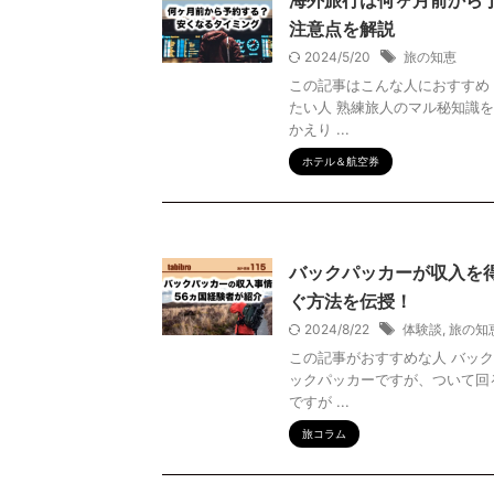
海外旅行は何ヶ月前から
注意点を解説
2024/5/20
旅の知恵
この記事はこんな人におすすめ
たい人 熟練旅人のマル秘知識
かえり ...
ホテル＆航空券
バックパッカーが収入を得
ぐ方法を伝授！
2024/8/22
体験談
,
旅の知
この記事がおすすめな人 バッ
ックパッカーですが、ついて回
ですが ...
旅コラム