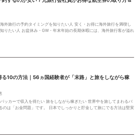
予約するのが安い？元旅行会社員がお得な航空券の取り方＆
 海外旅行の予約タイミングを知りたい人 安く・お得に海外旅行を満喫し
を知りたい人 お盆休み・GW・年末年始の長期休暇には、海外旅行客が溢れ
る10の方法｜56ヵ国経験者が「末路」と旅をしながら稼
恵
クパッカーで収入を得たい 旅をしながら稼ぎたい 世界中を旅してまわるバ
るのは「お金問題」です。 日本でしっかりと貯金して旅にでる方法は堅実