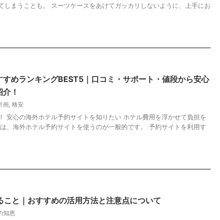
てしまうことも。 スーツケースをあけてガッカリしないように、上手にお
すめランキングBEST5｜口コミ・サポート・値段から安心
紹介！
計画
,
格安
！ 安心の海外ホテル予約サイトを知りたい ホテル費用を浮かせて負担を
には、海外ホテル予約サイトを使うのが一般的です。 予約サイトを利用す
きること｜おすすめの活用方法と注意点について
の知恵