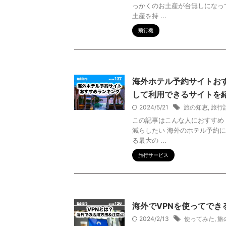
っかくのお土産が台無しになっ
土産を持 ...
飛行機
海外ホテル予約サイトおす
して利用できるサイトを
2024/5/21
旅の知恵
,
旅行
この記事はこんな人におすすめ
減らしたい 海外のホテル予約
る最大の ...
旅行サービス
海外でVPNを使ってで
2024/2/13
使ってみた
,
旅