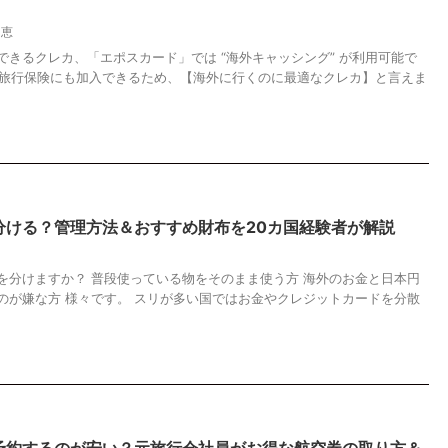
知恵
きるクレカ、「エポスカード」では “海外キャッシング” が利用可能で
海外旅行保険にも加入できるため、【海外に行くのに最適なクレカ】と言えま
分ける？管理方法＆おすすめ財布を20カ国経験者が解説
を分けますか？ 普段使っている物をそのまま使う方 海外のお金と日本円
のが嫌な方 様々です。 スリが多い国ではお金やクレジットカードを分散