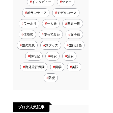
インタビュー
ツアー
ボランティア
モデルコース
ワーホリ
一人旅
世界一周
体験談
使ってみた
女子旅
旅の知恵
旅グッズ
旅行計画
旅行記
格安
治安
海外旅行保険
留学
英語
防犯
ブログ人気記事