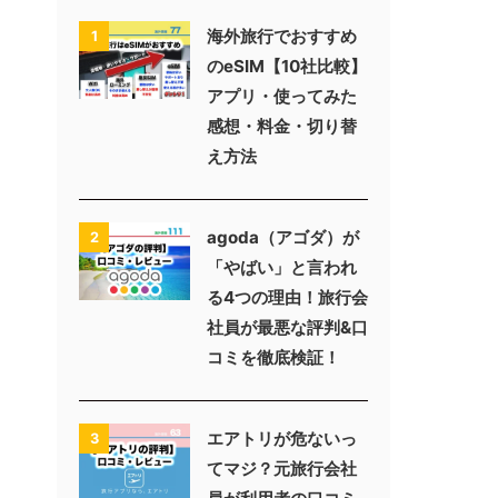
海外旅行でおすすめ
1
のeSIM【10社比較】
アプリ・使ってみた
感想・料金・切り替
え方法
agoda（アゴダ）が
2
「やばい」と言われ
る4つの理由！旅行会
社員が最悪な評判&口
コミを徹底検証！
エアトリが危ないっ
3
てマジ？元旅行会社