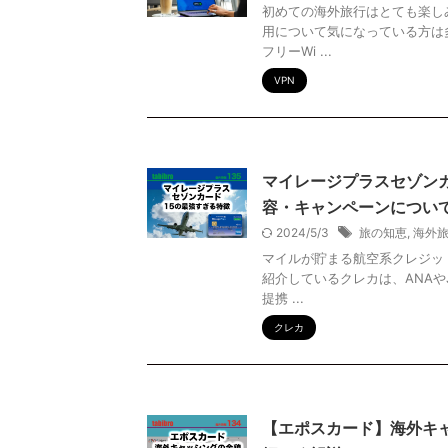
初めての海外旅行はとても楽し
用について気になっている方は
フリーWi ...
VPN
マイレージプラスセゾン
容・キャンペーンについ
2024/5/3
旅の知恵
,
海外
マイルが貯まる航空系クレジッ
紹介しているクレカは、ANAや
提携 ...
クレカ
【エポスカード】海外キ