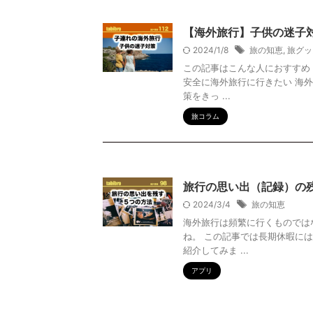
【海外旅行】子供の迷子
2024/1/8
旅の知恵
,
旅グッ
この記事はこんな人におすすめ
安全に海外旅行に行きたい 海
策をきっ ...
旅コラム
旅行の思い出（記録）の残
2024/3/4
旅の知恵
海外旅行は頻繁に行くものでは
ね。 この記事では長期休暇に
紹介してみま ...
アプリ