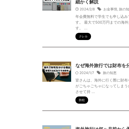
細かく解説
2024/2/8
お金事情
,
旅の
年会費無料で学生でも申し込みで
す。 最大で500万円までの
す。 ...
クレカ
なぜ海外旅行では財布を
2024/1/7
旅の知恵
皆さんは、海外に行く際に財布
がごちゃごちゃになってしまう
させて持 ...
防犯