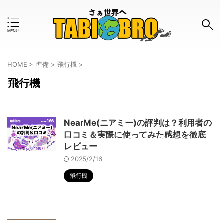
キーワードで検索する
HOME
>
準備
>
飛行機
>
飛行機
#おすすめのタグ
お金事情
はじめて
インタビュー
ツアー
NearMe(ニアミー)の評判は？利用者の
口コミ＆実際に使ってみた感想を徹底
ボランティア
モデルコース
ワーホリ
一人旅
レビュー
世界一周
体験談
使ってみた
女子旅
2025/2/16
飛行機
旅の知恵
旅グッズ
旅行計画
旅行記
格安
治安
海外旅行保険
留学
英語
防犯