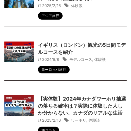
2025/2/16
体験談
アジア旅行
イギリス（ロンドン）観光の5日間モデ
ルコースを紹介
2024/9/8
モデルコース
,
体験談
ヨーロッパ旅行
【実体験】2024年カナダワーホリ抽選
の落ちる確率は？実際に体験した人し
か分からない、カナダのリアルな生活
2025/2/16
ワーホリ
,
体験談
旅コラム