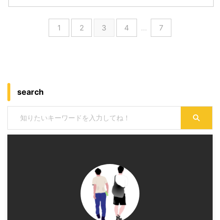
1
2
3
4
…
7
search