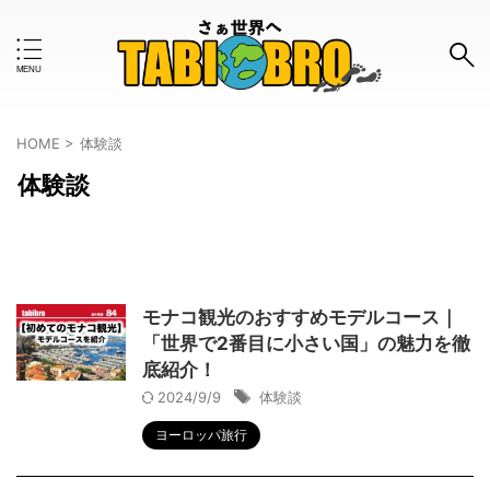
キーワードで検索する
HOME
>
体験談
体験談
#おすすめのタグ
お金事情
はじめて
インタビュー
ツアー
ボランティア
モデルコース
ワーホリ
一人旅
モナコ観光のおすすめモデルコース｜
「世界で2番目に小さい国」の魅力を徹
世界一周
体験談
使ってみた
女子旅
底紹介！
旅の知恵
旅グッズ
旅行計画
旅行記
2024/9/9
体験談
ヨーロッパ旅行
格安
治安
海外旅行保険
留学
英語
防犯