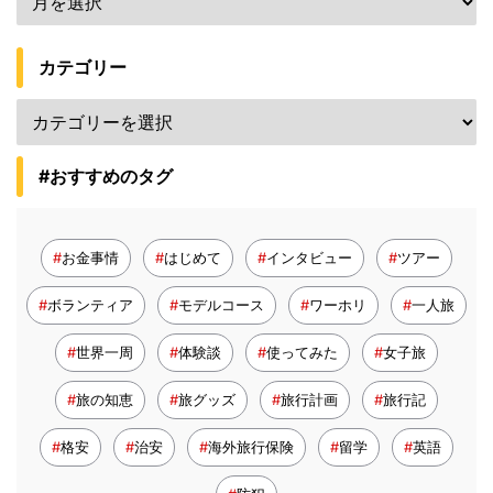
カテゴリー
#おすすめのタグ
お金事情
はじめて
インタビュー
ツアー
ボランティア
モデルコース
ワーホリ
一人旅
世界一周
体験談
使ってみた
女子旅
旅の知恵
旅グッズ
旅行計画
旅行記
格安
治安
海外旅行保険
留学
英語