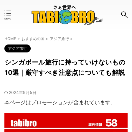
キーワードで検索する
HOME
>
おすすめの国
>
アジア旅行
>
アジア旅行
#おすすめのタグ
シンガポール旅行に持っていけないもの
お金事情
はじめて
インタビュー
ツアー
10選｜厳守すべき注意点についても解説
ボランティア
モデルコース
ワーホリ
一人旅
2024年9月5日
世界一周
体験談
使ってみた
女子旅
本ページはプロモーションが含まれています。
旅の知恵
旅グッズ
旅行計画
旅行記
格安
治安
海外旅行保険
留学
英語
防犯