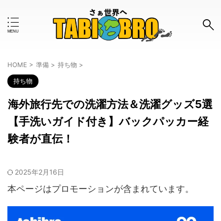
キーワードで検索する
HOME
>
準備
>
持ち物
>
持ち物
#おすすめのタグ
海外旅行先での洗濯方法＆洗濯グッズ5選
お金事情
はじめて
インタビュー
ツアー
【手洗いガイド付き】バックパッカー経
ボランティア
モデルコース
ワーホリ
一人旅
験者が直伝！
世界一周
体験談
使ってみた
女子旅
2025年2月16日
旅の知恵
旅グッズ
旅行計画
旅行記
本ページはプロモーションが含まれています。
格安
治安
海外旅行保険
留学
英語
防犯