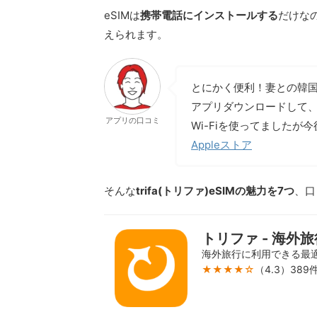
eSIMは
携帯電話にインストールする
だけな
えられます。
とにかく便利！妻との韓
アプリダウンロードして、
アプリの口コミ
Wi-Fiを使ってました
Appleストア
そんな
trifa(トリファ)eSIMの魅力を7つ
、口
トリファ - 海外旅
海外旅行に利用できる最適
★★★★☆
（4.3）38