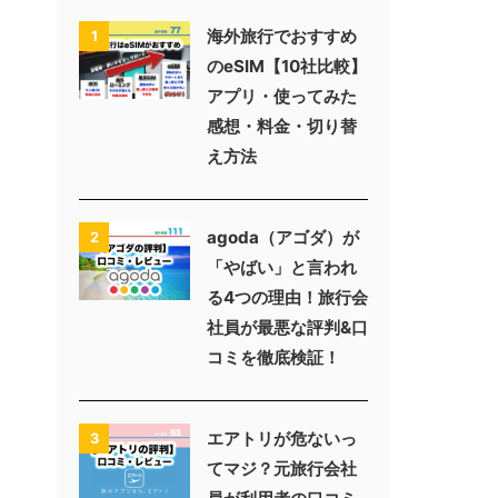
海外旅行でおすすめ
1
のeSIM【10社比較】
アプリ・使ってみた
感想・料金・切り替
え方法
agoda（アゴダ）が
2
「やばい」と言われ
る4つの理由！旅行会
社員が最悪な評判&口
コミを徹底検証！
エアトリが危ないっ
3
てマジ？元旅行会社