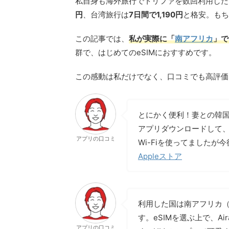
私自身も海外旅行でトリファを数回利用した
円
、台湾旅行は
7日間で1,190円
と格安。もち
この記事では、
私が実際に「
南アフリカ
」で
群で、はじめてのeSIMにおすすめです。
この感動は私だけでなく、口コミでも高評価
とにかく便利！妻との韓
アプリダウンロードして、
アプリの口コミ
Wi-Fiを使ってました
Appleストア
利用した国は南アフリカ（
す。eSIMを選ぶ上で、Air
アプリの口コミ