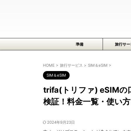
準備
旅行サー
HOME
>
旅行サービス
>
SIM＆eSIM
>
SIM＆eSIM
trifa(トリファ) e
検証！料金一覧・使い方
2024年9月23日