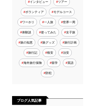
インタビュー
ツアー
ボランティア
モデルコース
ワーホリ
一人旅
世界一周
体験談
使ってみた
女子旅
旅の知恵
旅グッズ
旅行計画
旅行記
格安
治安
海外旅行保険
留学
英語
防犯
ブログ人気記事