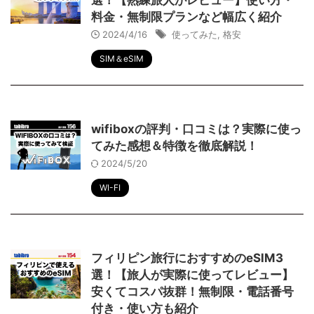
選！【熟練旅人がレビュー】使い方・
料金・無制限プランなど幅広く紹介
2024/4/16
使ってみた
,
格安
SIM＆eSIM
wifiboxの評判・口コミは？実際に使っ
てみた感想＆特徴を徹底解説！
2024/5/20
WI-FI
フィリピン旅行におすすめのeSIM3
選！【旅人が実際に使ってレビュー】
安くてコスパ抜群！無制限・電話番号
付き・使い方も紹介