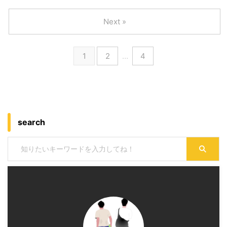
Next »
1
2
…
4
search