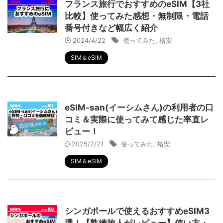
フランス旅行でおすすめのeSIM【3社
比較】使ってみた感想・無制限・電話
番号付きなど幅広く紹介
2024/4/22
使ってみた
,
格安
SIM＆eSIM
eSIM-san(イーシムさん)の利用者の口
コミ＆実際に使ってみて感じた率直レ
ビュー！
2025/2/21
使ってみた
,
格安
SIM＆eSIM
シンガポールで使えるおすすめeSIM3