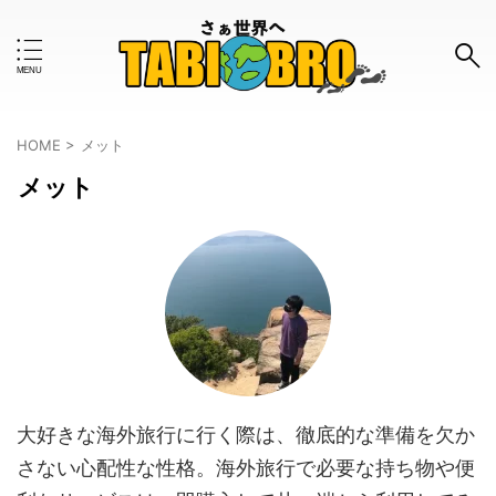
キーワードで検索する
HOME
>
メット
メット
#おすすめのタグ
お金事情
はじめて
インタビュー
ツアー
ボランティア
モデルコース
ワーホリ
一人旅
世界一周
体験談
使ってみた
女子旅
旅の知恵
旅グッズ
旅行計画
旅行記
大好きな海外旅行に行く際は、徹底的な準備を欠か
格安
治安
海外旅行保険
留学
英語
さない心配性な性格。海外旅行で必要な持ち物や便
防犯