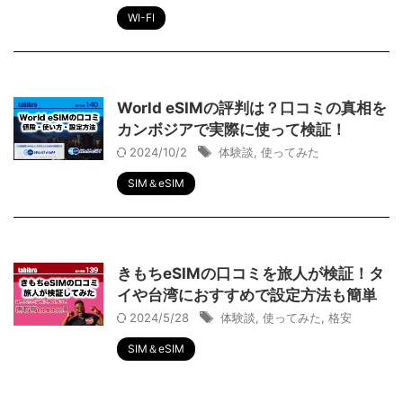
WI-FI
World eSIMの評判は？口コミの真相を
カンボジアで実際に使って検証！
2024/10/2
体験談
,
使ってみた
SIM＆eSIM
きもちeSIMの口コミを旅人が検証！タ
イや台湾におすすめで設定方法も簡単
2024/5/28
体験談
,
使ってみた
,
格安
SIM＆eSIM