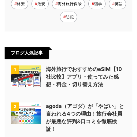
格安
治安
海外旅行保険
留学
英語
防犯
ブログ人気記事
海外旅行でおすすめのeSIM【10
1
社比較】アプリ・使ってみた感
想・料金・切り替え方法
agoda（アゴダ）が「やばい」と
2
言われる4つの理由！旅行会社員
が最悪な評判&口コミを徹底検
証！