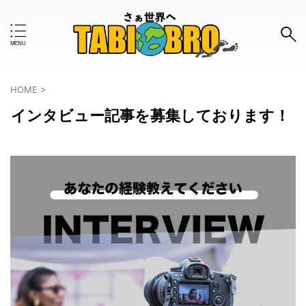
キーワードで検索する
HOME
>
インタビュー記事を募集しております！
#おすすめのタグ
お金事情
はじめて
インタビュー
ツアー
ボランティア
モデルコース
ワーホリ
一人旅
世界一周
体験談
使ってみた
女子旅
旅の知恵
旅グッズ
旅行計画
旅行記
格安
治安
海外旅行保険
留学
英語
防犯