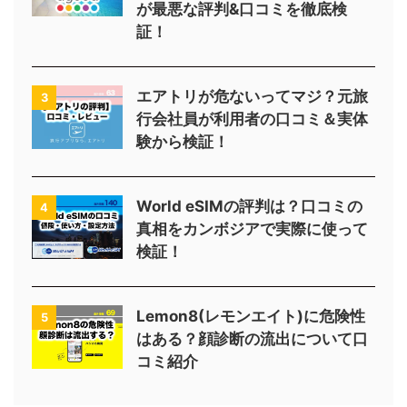
が最悪な評判&口コミを徹底検
証！
エアトリが危ないってマジ？元旅
3
行会社員が利用者の口コミ＆実体
験から検証！
World eSIMの評判は？口コミの
4
真相をカンボジアで実際に使って
検証！
Lemon8(レモンエイト)に危険性
5
はある？顔診断の流出について口
コミ紹介