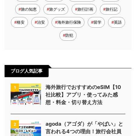
旅の知恵
旅グッズ
旅行計画
旅行記
格安
治安
海外旅行保険
留学
英語
防犯
ブログ人気記事
海外旅行でおすすめのeSIM【10
1
社比較】アプリ・使ってみた感
想・料金・切り替え方法
agoda（アゴダ）が「やばい」と
2
言われる4つの理由！旅行会社員