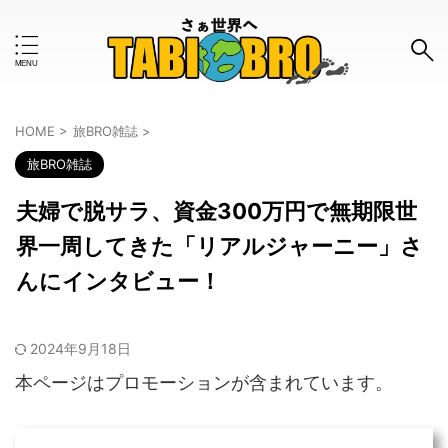
キーワードで検索する
HOME
>
旅BRO雑誌
>
旅BRO雑誌
#おすすめのタグ
夫婦で脱サラ、資金300万円で無期限世
お金事情
はじめて
インタビュー
ツアー
界一周してきた「リアルジャーニー」さ
ボランティア
モデルコース
ワーホリ
一人旅
んにインタビュー！
世界一周
体験談
使ってみた
女子旅
2024年9月18日
旅の知恵
旅グッズ
旅行計画
旅行記
本ページはプロモーションが含まれています。
格安
治安
海外旅行保険
留学
英語
防犯